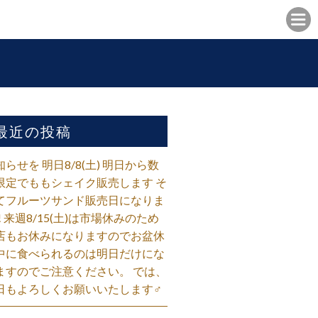
最近の投稿
知らせを 明日8/8(土) 明日から数
限定でももシェイク販売します そ
てフルーツサンド販売日になりま
! 来週8/15(土)は市場休みのため
店もお休みになりますのでお盆休
中に食べられるのは明日だけにな
ますのでご注意ください。 では、
日もよろしくお願いいたします‍♂️