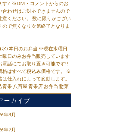
ます‍♂️ ※DM・コメントからのお
い合わせはご対応できませんので
注意ください。 数に限りがござい
すので無くなり次第終了となりま
。
/5(水) 本日のお弁当 ※現在水曜日
土曜日のみお弁当販売しています
お電話にてお取り置き可能です!!
価格はすべて税込み価格です。 ※
格は仕入れによって変動します。
込青果 八百屋 青果店 お弁当 惣菜
アーカイブ
26年8月
26年7月