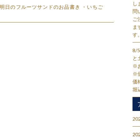
し
18(土)明日のフルーツサンドのお品書き ・いちご
問
ご
ま
す
8
と
※
※
価
堀
20
20