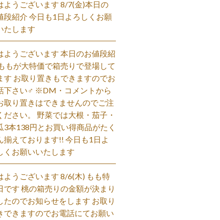
はようございます 8/7(金)本日の
値段紹介 今日も1日よろしくお願
いたします
はようございます 本日のお値段紹
 ももが大特価で箱売りで登場して
ます お取り置きもできますのでお
話下さい‍♂️ ※DM・コメントから
お取り置きはできませんのでご注
ください。 野菜では大根・茄子・
瓜3本138円とお買い得商品がたく
ん揃えております!! 今日も1日よ
しくお願いいたします
はようございます 8/6(木) もも特
日です 桃の箱売りの金額が決まり
したのでお知らせをします お取り
きできますのでお電話にてお願い