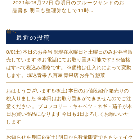
2021年08月27日 ◎明日のフルーツサンドのお
品書き 明日も整理券なしで11時…
前へ
最近の投稿
8/8(土) 本日のお弁当 ※現在水曜日と土曜日のみお弁当販
売しています ※お電話にてお取り置き可能です!! ※価格
はすべて税込み価格です。 ※価格は仕入れによって変動
します。 堀込青果 八百屋 青果店 お弁当 惣菜
おはようございます 8/8(土) 本日のお値段紹介 箱売りの
桃入りました ※本日はお取り置きができませんのでご注
意ください 。 ブロッコリー・キャベツ・ネギ・茄子が本
日お買い得品になります 今日も1日よろしくお願いいた
します
お知らせを 明日8/8(土) 明日から数量限定でももシェイク