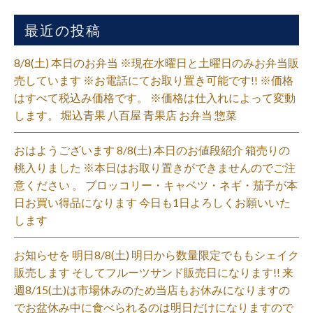
最近の投稿
8/8(土) 本日のお弁当 ※現在水曜日と土曜日のみお弁当販
売しています ※お電話にてお取り置き可能です!! ※価格
はすべて税込み価格です。 ※価格は仕入れによって変動
します。 堀込青果 八百屋 青果店 お弁当 惣菜
おはようございます 8/8(土) 本日のお値段紹介 箱売りの
桃入りました ※本日はお取り置きができませんのでご注
意ください 。 ブロッコリー・キャベツ・ネギ・茄子が本
日お買い得品になります 今日も1日よろしくお願いいた
します
お知らせを 明日8/8(土) 明日から数量限定でももシェイク
販売します そしてフルーツサンド販売日になります!! 来
週8/15(土)は市場休みのため当店もお休みになりますの
でお盆休み中に食べられるのは明日だけになりますので