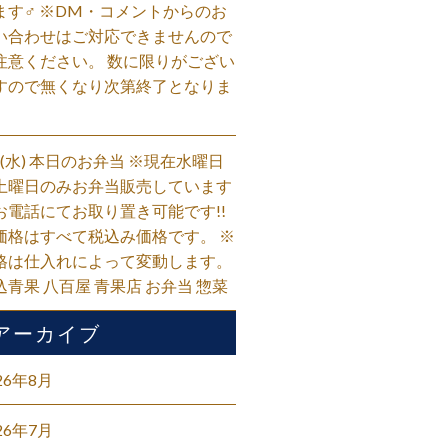
ます‍♂️ ※DM・コメントからのお
い合わせはご対応できませんので
注意ください。 数に限りがござい
すので無くなり次第終了となりま
。
/5(水) 本日のお弁当 ※現在水曜日
土曜日のみお弁当販売しています
お電話にてお取り置き可能です!!
価格はすべて税込み価格です。 ※
格は仕入れによって変動します。
込青果 八百屋 青果店 お弁当 惣菜
アーカイブ
26年8月
26年7月