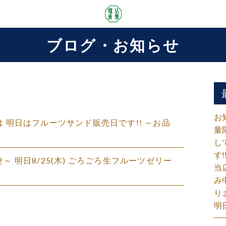
ブログ・お知らせ
お
んは 明日はフルーツサンド販売日です!! ～お品
量
し
す!
らせ～ 明日8/25(木) ごろごろ生フルーツゼリー
当
み
り
明