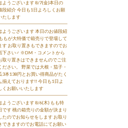
はようございます 8/7(金)本日の
値段紹介 今日も1日よろしくお願
いたします
はようございます 本日のお値段紹
 ももが大特価で箱売りで登場して
ます お取り置きもできますのでお
話下さい‍♂️ ※DM・コメントから
お取り置きはできませんのでご注
ください。 野菜では大根・茄子・
瓜3本138円とお買い得商品がたく
ん揃えております!! 今日も1日よ
しくお願いいたします
はようございます 8/6(木) もも特
日です 桃の箱売りの金額が決まり
したのでお知らせをします お取り
きできますのでお電話にてお願い