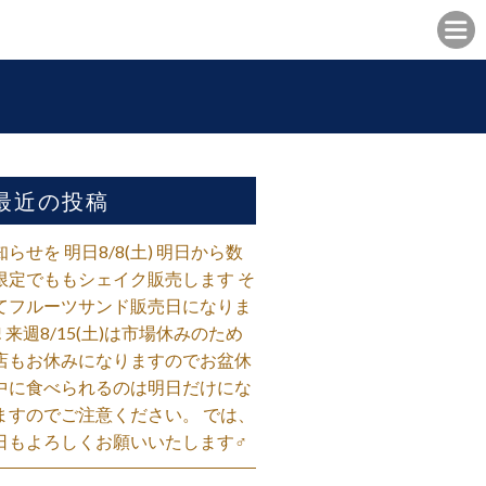
最近の投稿
知らせを 明日8/8(土) 明日から数
限定でももシェイク販売します そ
てフルーツサンド販売日になりま
! 来週8/15(土)は市場休みのため
店もお休みになりますのでお盆休
中に食べられるのは明日だけにな
ますのでご注意ください。 では、
日もよろしくお願いいたします‍♂️