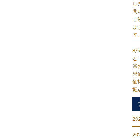
し
問
ご
ま
す
8
と
※
※
価
堀
20
20