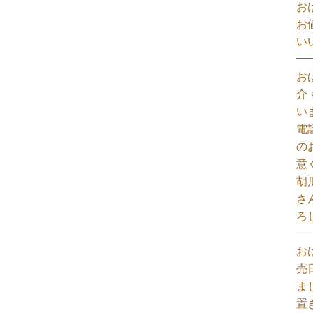
お
お
い
お
介
い
電
の
意
胡
さ
ろ
お
売
ま
置