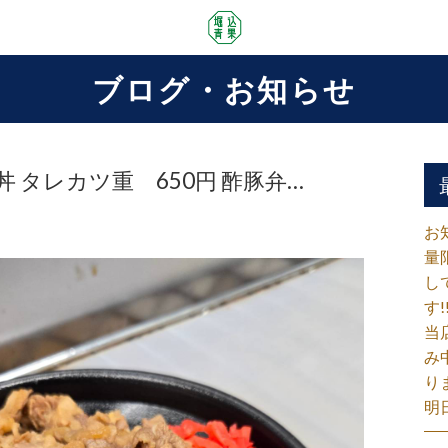
ブログ・お知らせ
牛丼 タレカツ重 650円 酢豚弁…
お
量
し
す!
当
み
り
明