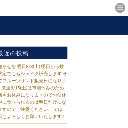
最近の投稿
知らせを 明日8/8(土) 明日から数
限定でももシェイク販売します そ
てフルーツサンド販売日になりま
! 来週8/15(土)は市場休みのため
店もお休みになりますのでお盆休
中に食べられるのは明日だけにな
ますのでご注意ください。 では、
日もよろしくお願いいたします‍♂️