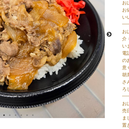
お
お
い
お
介
い
電
の
意
胡
さ
ろ
お
売
ま
置