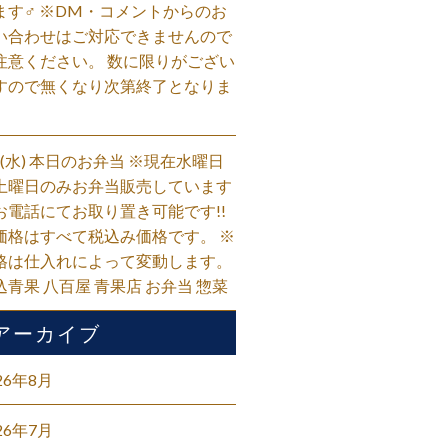
ます‍♂️ ※DM・コメントからのお
い合わせはご対応できませんので
注意ください。 数に限りがござい
すので無くなり次第終了となりま
。
/5(水) 本日のお弁当 ※現在水曜日
土曜日のみお弁当販売しています
お電話にてお取り置き可能です!!
価格はすべて税込み価格です。 ※
格は仕入れによって変動します。
込青果 八百屋 青果店 お弁当 惣菜
アーカイブ
26年8月
26年7月