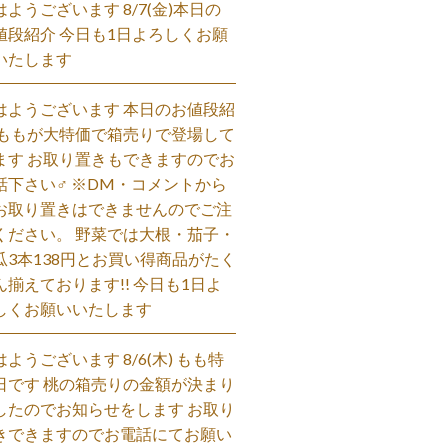
はようございます 8/7(金)本日の
値段紹介 今日も1日よろしくお願
いたします
はようございます 本日のお値段紹
 ももが大特価で箱売りで登場して
ます お取り置きもできますのでお
話下さい‍♂️ ※DM・コメントから
お取り置きはできませんのでご注
ください。 野菜では大根・茄子・
瓜3本138円とお買い得商品がたく
ん揃えております!! 今日も1日よ
しくお願いいたします
はようございます 8/6(木) もも特
日です 桃の箱売りの金額が決まり
したのでお知らせをします お取り
きできますのでお電話にてお願い