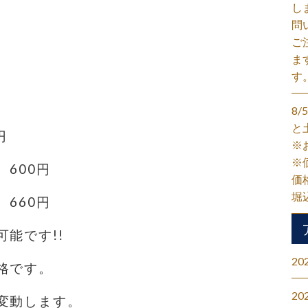
し
問
ご
ま
す
8
と
円
※
※
600円
価
堀
660円
能です!!
20
格です。
20
変動します。