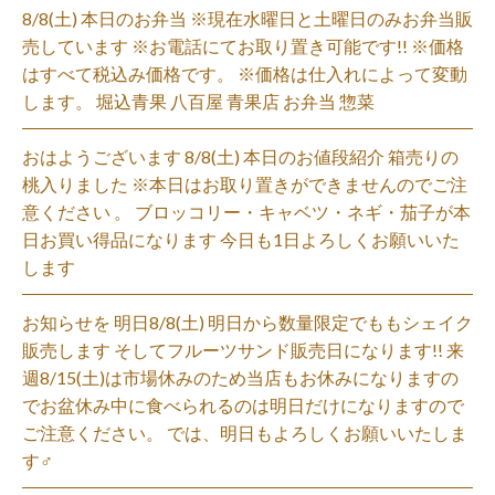
8/8(土) 本日のお弁当 ※現在水曜日と土曜日のみお弁当販
売しています ※お電話にてお取り置き可能です!! ※価格
はすべて税込み価格です。 ※価格は仕入れによって変動
します。 堀込青果 八百屋 青果店 お弁当 惣菜
おはようございます 8/8(土) 本日のお値段紹介 箱売りの
桃入りました ※本日はお取り置きができませんのでご注
意ください 。 ブロッコリー・キャベツ・ネギ・茄子が本
日お買い得品になります 今日も1日よろしくお願いいた
します
お知らせを 明日8/8(土) 明日から数量限定でももシェイク
販売します そしてフルーツサンド販売日になります!! 来
週8/15(土)は市場休みのため当店もお休みになりますの
でお盆休み中に食べられるのは明日だけになりますので
ご注意ください。 では、明日もよろしくお願いいたしま
す‍♂️