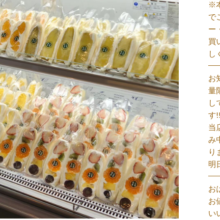
※
で
ー
買
し
お
量
し
す!
当
み
り
明
お
お
い