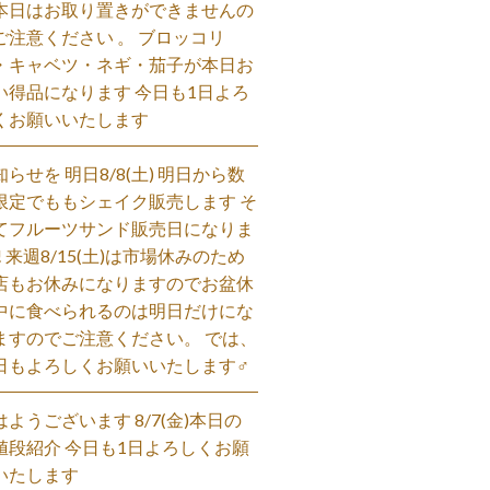
本日はお取り置きができませんの
ご注意ください 。 ブロッコリ
・キャベツ・ネギ・茄子が本日お
い得品になります 今日も1日よろ
くお願いいたします
知らせを 明日8/8(土) 明日から数
限定でももシェイク販売します そ
てフルーツサンド販売日になりま
! 来週8/15(土)は市場休みのため
店もお休みになりますのでお盆休
中に食べられるのは明日だけにな
ますのでご注意ください。 では、
日もよろしくお願いいたします‍♂️
はようございます 8/7(金)本日の
値段紹介 今日も1日よろしくお願
いたします