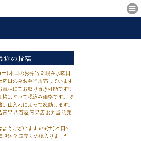
最近の投稿
/8(土) 本日のお弁当 ※現在水曜日
土曜日のみお弁当販売しています
お電話にてお取り置き可能です!!
価格はすべて税込み価格です。 ※
格は仕入れによって変動します。
込青果 八百屋 青果店 お弁当 惣菜
はようございます 8/8(土) 本日の
値段紹介 箱売りの桃入りました