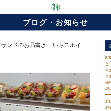
ブログ・お知らせ
ーツサンドのお品書き ・いちごホイ
8
と
※
※
価
堀
お
お