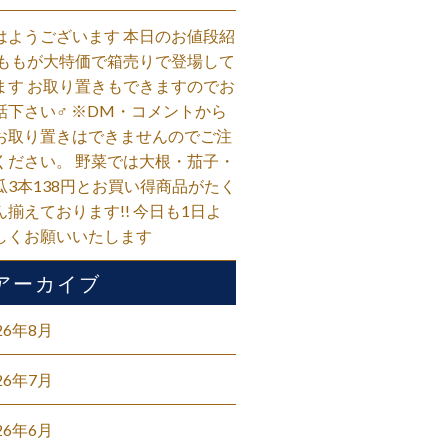
はようございます 本日のお値段紹
 ももが大特価で箱売りで登場して
ます お取り置きもできますのでお
話下さい‍♂️ ※DM・コメントから
お取り置きはできませんのでご注
ください。 野菜では大根・茄子・
瓜3本138円とお買い得商品がたく
ん揃えております!! 今日も1日よ
しくお願いいたします
アーカイブ
26年8月
26年7月
26年6月