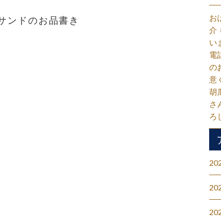
お
ツサンドのお品書き
介
い
電
の
意
胡
さ
ろ
20
20
20