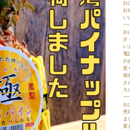
お
お
い
お
介
い
電
の
意
胡
さ
ろ
お
売
ま
置