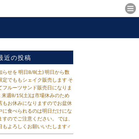
最近の投稿
知らせを 明日8/8(土) 明日から数
限定でももシェイク販売します そ
てフルーツサンド販売日になりま
! 来週8/15(土)は市場休みのため
店もお休みになりますのでお盆休
中に食べられるのは明日だけにな
ますのでご注意ください。 では、
日もよろしくお願いいたします‍♂️