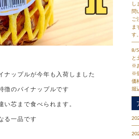
し
問
ご
ま
す
8
と
※
※
イナップルが今年も入荷しました
価
特徴のパイナップルです
堀
違い芯まで食べられます。
20
なる一品です
20