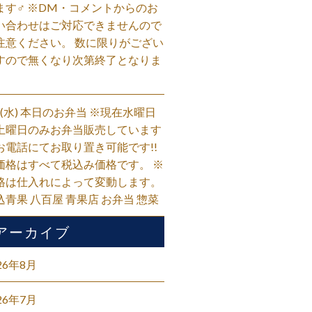
ます‍♂️ ※DM・コメントからのお
い合わせはご対応できませんので
注意ください。 数に限りがござい
すので無くなり次第終了となりま
。
/5(水) 本日のお弁当 ※現在水曜日
土曜日のみお弁当販売しています
お電話にてお取り置き可能です!!
価格はすべて税込み価格です。 ※
格は仕入れによって変動します。
込青果 八百屋 青果店 お弁当 惣菜
アーカイブ
26年8月
26年7月