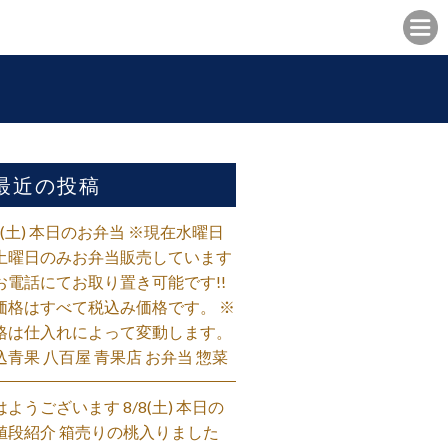
最近の投稿
/8(土) 本日のお弁当 ※現在水曜日
土曜日のみお弁当販売しています
お電話にてお取り置き可能です!!
価格はすべて税込み価格です。 ※
格は仕入れによって変動します。
込青果 八百屋 青果店 お弁当 惣菜
はようございます 8/8(土) 本日の
値段紹介 箱売りの桃入りました