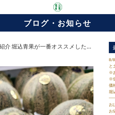
ブログ・お知らせ
商品紹介 堀込青果が一番オススメした…
8
と
※
※
価
堀
お
お