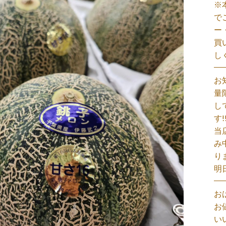
※
で
ー
買
し
お
量
し
す!
当
み
り
明
お
お
い