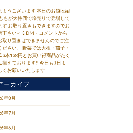
はようございます 本日のお値段紹
 ももが大特価で箱売りで登場して
ます お取り置きもできますのでお
話下さい‍♂️ ※DM・コメントから
お取り置きはできませんのでご注
ください。 野菜では大根・茄子・
瓜3本138円とお買い得商品がたく
ん揃えております!! 今日も1日よ
しくお願いいたします
アーカイブ
26年8月
26年7月
26年6月