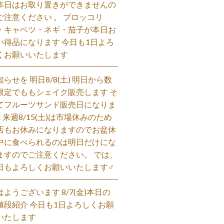
本日はお取り置きができませんの
ご注意ください 。 ブロッコリ
・キャベツ・ネギ・茄子が本日お
い得品になります 今日も1日よろ
くお願いいたします
知らせを 明日8/8(土) 明日から数
限定でももシェイク販売します そ
てフルーツサンド販売日になりま
! 来週8/15(土)は市場休みのため
店もお休みになりますのでお盆休
中に食べられるのは明日だけにな
ますのでご注意ください。 では、
日もよろしくお願いいたします‍♂️
はようございます 8/7(金)本日の
値段紹介 今日も1日よろしくお願
いたします