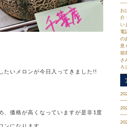
お
介
い
電
の
意
胡
さ
ろ
したいメロンが今日入ってきました!!
20
20
め、価格が高くなっていますが是非1度
20
ロンになります