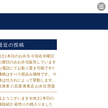
最近の投稿
/8(土) 本日のお弁当 ※現在水曜日
土曜日のみお弁当販売しています
お電話にてお取り置き可能です!!
価格はすべて税込み価格です。 ※
格は仕入れによって変動します。
込青果 八百屋 青果店 お弁当 惣菜
はようございます 8/8(土) 本日の
値段紹介 箱売りの桃入りました