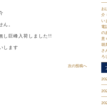
お
介
介
い
せん。
電
の
無し巨峰入荷しました!!
意
胡
いします
さ
ろ
次の投稿へ
20
20
20