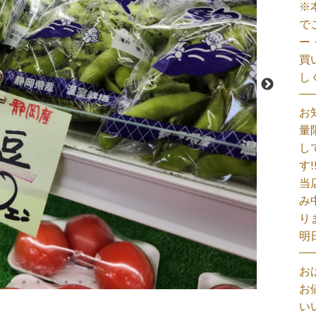
※
で
ー
買
し
お
量
し
す!
当
み
り
明
お
お
い