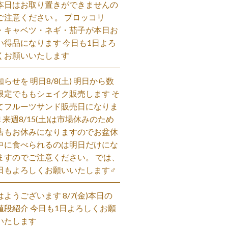
本日はお取り置きができませんの
ご注意ください 。 ブロッコリ
・キャベツ・ネギ・茄子が本日お
い得品になります 今日も1日よろ
くお願いいたします
知らせを 明日8/8(土) 明日から数
限定でももシェイク販売します そ
てフルーツサンド販売日になりま
! 来週8/15(土)は市場休みのため
店もお休みになりますのでお盆休
中に食べられるのは明日だけにな
ますのでご注意ください。 では、
日もよろしくお願いいたします‍♂️
はようございます 8/7(金)本日の
値段紹介 今日も1日よろしくお願
いたします