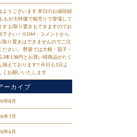
はようございます 本日のお値段紹
 ももが大特価で箱売りで登場して
ます お取り置きもできますのでお
話下さい‍♂️ ※DM・コメントから
お取り置きはできませんのでご注
ください。 野菜では大根・茄子・
瓜3本138円とお買い得商品がたく
ん揃えております!! 今日も1日よ
しくお願いいたします
アーカイブ
26年8月
26年7月
26年6月