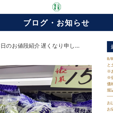
ブログ・お知らせ
月)本日のお値段紹介 遅くなり申し…
8
と
※
※
価
堀
お
お