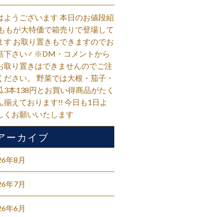
はようございます 本日のお値段紹
 ももが大特価で箱売りで登場して
ます お取り置きもできますのでお
話下さい‍♂️ ※DM・コメントから
お取り置きはできませんのでご注
ください。 野菜では大根・茄子・
瓜3本138円とお買い得商品がたく
ん揃えております!! 今日も1日よ
しくお願いいたします
アーカイブ
26年8月
26年7月
26年6月