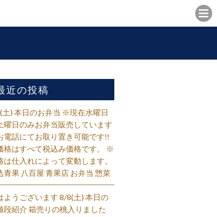
最近の投稿
/8(土) 本日のお弁当 ※現在水曜日
土曜日のみお弁当販売しています
お電話にてお取り置き可能です!!
価格はすべて税込み価格です。 ※
格は仕入れによって変動します。
込青果 八百屋 青果店 お弁当 惣菜
はようございます 8/8(土) 本日の
値段紹介 箱売りの桃入りました