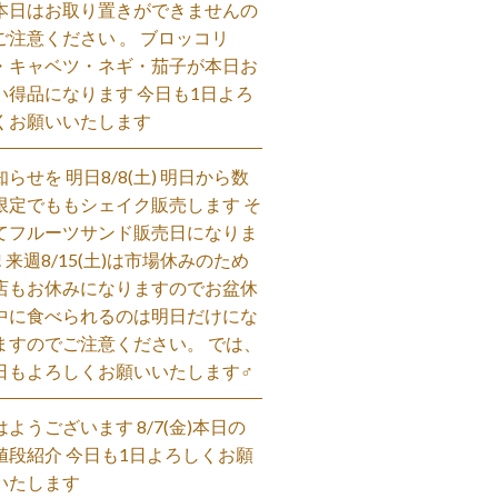
本日はお取り置きができませんの
ご注意ください 。 ブロッコリ
・キャベツ・ネギ・茄子が本日お
い得品になります 今日も1日よろ
くお願いいたします
知らせを 明日8/8(土) 明日から数
限定でももシェイク販売します そ
てフルーツサンド販売日になりま
! 来週8/15(土)は市場休みのため
店もお休みになりますのでお盆休
中に食べられるのは明日だけにな
ますのでご注意ください。 では、
日もよろしくお願いいたします‍♂️
はようございます 8/7(金)本日の
値段紹介 今日も1日よろしくお願
いたします