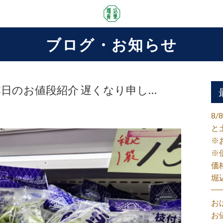
ブログ・お知らせ
月)本日のお値段紹介 遅くなり申し…
8
と
※
※
価
堀
お
お