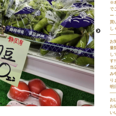
※
で
ー
買
し
お
量
し
す!
当
み
り
明
お
お
い