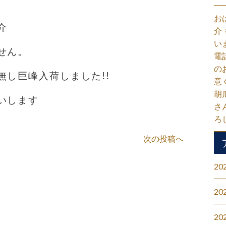
お
介
介
い
せん。
電
の
無し巨峰入荷しました!!
意
胡
いします
さ
ろ
次の投稿へ
20
20
20