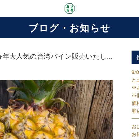
ブログ・お知らせ
土)毎年大人気の台湾パイン販売いたし…
8
と
※
※
価
堀
お
お