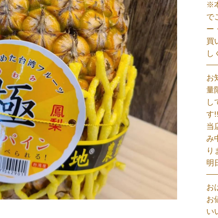
※
で
ー
買
し
お
量
し
す!
当
み
り
明
お
お
い