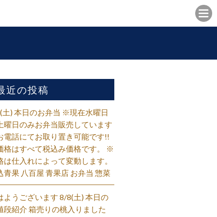
最近の投稿
/8(土) 本日のお弁当 ※現在水曜日
土曜日のみお弁当販売しています
お電話にてお取り置き可能です!!
価格はすべて税込み価格です。 ※
格は仕入れによって変動します。
込青果 八百屋 青果店 お弁当 惣菜
はようございます 8/8(土) 本日の
値段紹介 箱売りの桃入りました