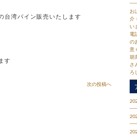
お
人気の台湾パイン販売いたします
介
い
電
の
意
胡
ます
さ
ろ
次の投稿へ
20
20
20