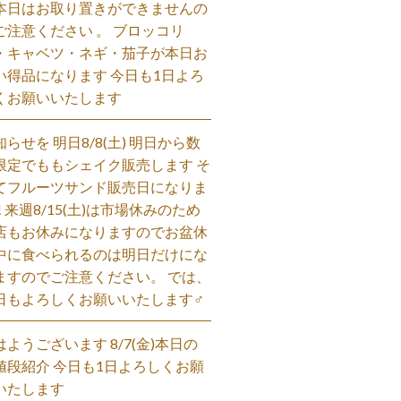
本日はお取り置きができませんの
ご注意ください 。 ブロッコリ
・キャベツ・ネギ・茄子が本日お
い得品になります 今日も1日よろ
くお願いいたします
知らせを 明日8/8(土) 明日から数
限定でももシェイク販売します そ
てフルーツサンド販売日になりま
! 来週8/15(土)は市場休みのため
店もお休みになりますのでお盆休
中に食べられるのは明日だけにな
ますのでご注意ください。 では、
日もよろしくお願いいたします‍♂️
はようございます 8/7(金)本日の
値段紹介 今日も1日よろしくお願
いたします