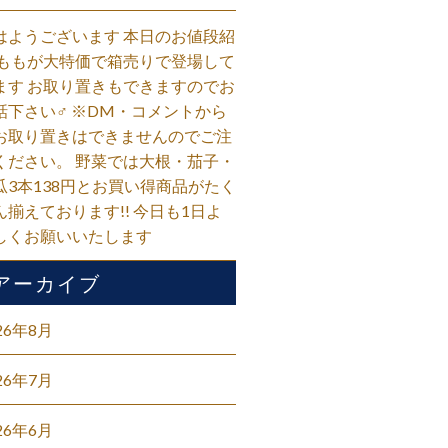
はようございます 本日のお値段紹
 ももが大特価で箱売りで登場して
ます お取り置きもできますのでお
話下さい‍♂️ ※DM・コメントから
お取り置きはできませんのでご注
ください。 野菜では大根・茄子・
瓜3本138円とお買い得商品がたく
ん揃えております!! 今日も1日よ
しくお願いいたします
アーカイブ
26年8月
26年7月
26年6月