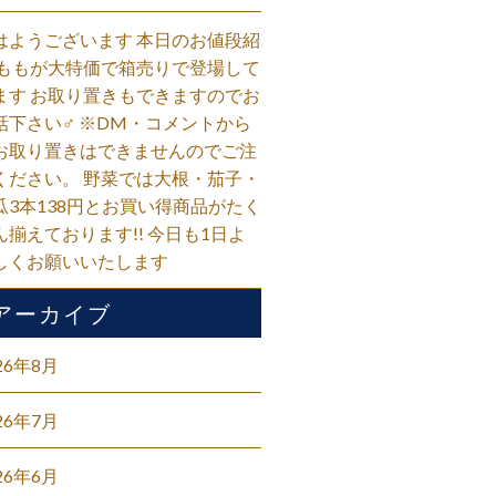
はようございます 本日のお値段紹
 ももが大特価で箱売りで登場して
ます お取り置きもできますのでお
話下さい‍♂️ ※DM・コメントから
お取り置きはできませんのでご注
ください。 野菜では大根・茄子・
瓜3本138円とお買い得商品がたく
ん揃えております!! 今日も1日よ
しくお願いいたします
アーカイブ
26年8月
26年7月
26年6月