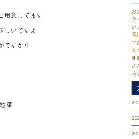
お
ご用意してます️
介
い
味しいですよ
電
の
ですか🥤
意
胡
さ
ろ
20
#惣菜
20
20