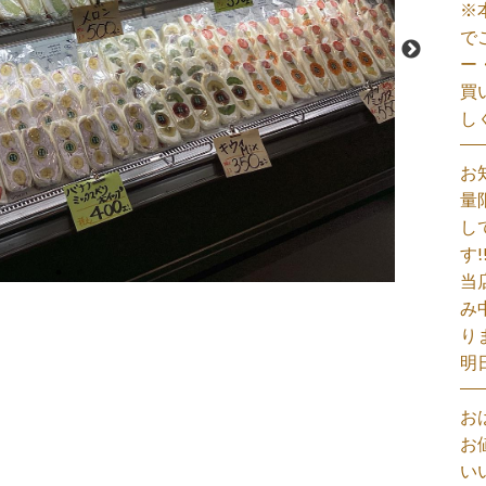
※
で
ー
買
し
お
量
し
す!
当
み
り
明
お
お
い