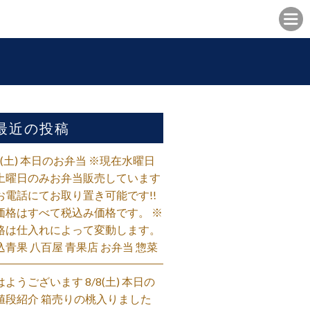
最近の投稿
/8(土) 本日のお弁当 ※現在水曜日
土曜日のみお弁当販売しています
お電話にてお取り置き可能です!!
価格はすべて税込み価格です。 ※
格は仕入れによって変動します。
込青果 八百屋 青果店 お弁当 惣菜
はようございます 8/8(土) 本日の
値段紹介 箱売りの桃入りました