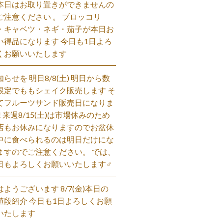
本日はお取り置きができませんの
ご注意ください 。 ブロッコリ
・キャベツ・ネギ・茄子が本日お
い得品になります 今日も1日よろ
くお願いいたします
知らせを 明日8/8(土) 明日から数
限定でももシェイク販売します そ
てフルーツサンド販売日になりま
! 来週8/15(土)は市場休みのため
店もお休みになりますのでお盆休
中に食べられるのは明日だけにな
ますのでご注意ください。 では、
日もよろしくお願いいたします‍♂️
はようございます 8/7(金)本日の
値段紹介 今日も1日よろしくお願
いたします