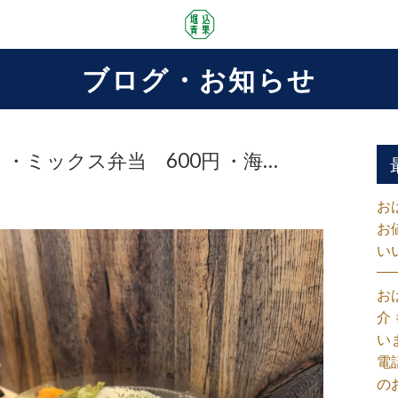
ブログ・お知らせ
当 ・ミックス弁当 600円 ・海…
お
お
い
お
介
い
電
の