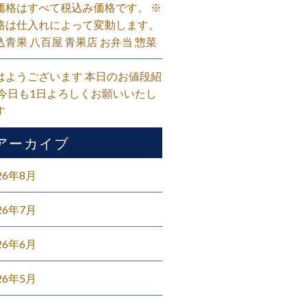
価格はすべて税込み価格です。 ※
格は仕入れによって変動します。
込青果 八百屋 青果店 お弁当 惣菜
はようございます 本日のお値段紹
 今日も1日よろしくお願いいたし
す
アーカイブ
26年8月
26年7月
26年6月
26年5月