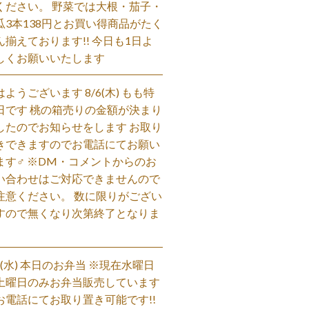
ください。 野菜では大根・茄子・
瓜3本138円とお買い得商品がたく
ん揃えております!! 今日も1日よ
しくお願いいたします
はようございます 8/6(木) もも特
日です 桃の箱売りの金額が決まり
したのでお知らせをします お取り
きできますのでお電話にてお願い
ます‍♂️ ※DM・コメントからのお
い合わせはご対応できませんので
注意ください。 数に限りがござい
すので無くなり次第終了となりま
。
/5(水) 本日のお弁当 ※現在水曜日
土曜日のみお弁当販売しています
お電話にてお取り置き可能です!!