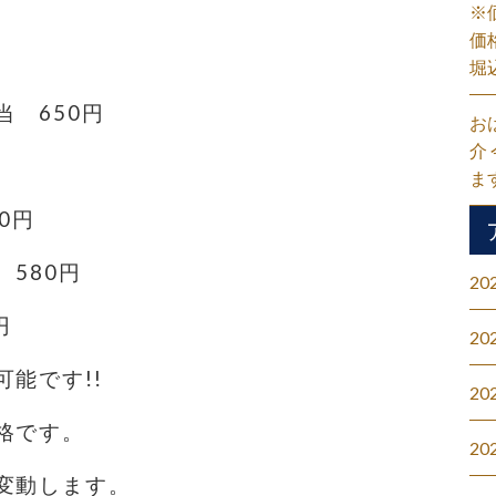
※
価
堀
 650円
お
介
ま
0円
580円
20
円
20
能です!!
20
格です。
20
変動します。