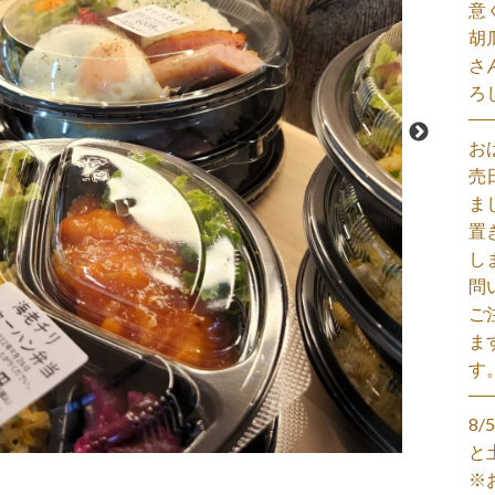
意
胡
さ
ろ
お
売
ま
置
し
問
ご
ま
す
8
と
※