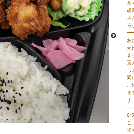
意
胡
さ
ろ
お
売
ま
置
し
問
ご
ま
す
8
と
※