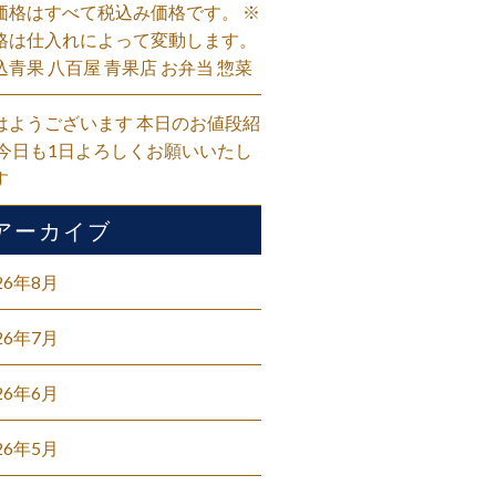
価格はすべて税込み価格です。 ※
格は仕入れによって変動します。
込青果 八百屋 青果店 お弁当 惣菜
はようございます 本日のお値段紹
 今日も1日よろしくお願いいたし
す
アーカイブ
26年8月
26年7月
26年6月
26年5月