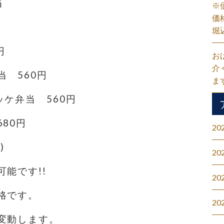
当
※
価
堀
円
お
介
 560円
ま
ケ弁当 560円
80円
20
)
20
能です!!
20
格です。
20
変動します。