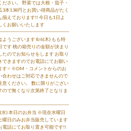
ください。 野菜では大根・茄子・
瓜3本138円とお買い得商品がたく
ん揃えております!! 今日も1日よ
しくお願いいたします
はようございます 8/6(木) もも特
日です 桃の箱売りの金額が決まり
したのでお知らせをします お取り
きできますのでお電話にてお願い
ます‍♂️ ※DM・コメントからのお
い合わせはご対応できませんので
注意ください。 数に限りがござい
すので無くなり次第終了となりま
。
/5(水) 本日のお弁当 ※現在水曜日
土曜日のみお弁当販売しています
お電話にてお取り置き可能です!!