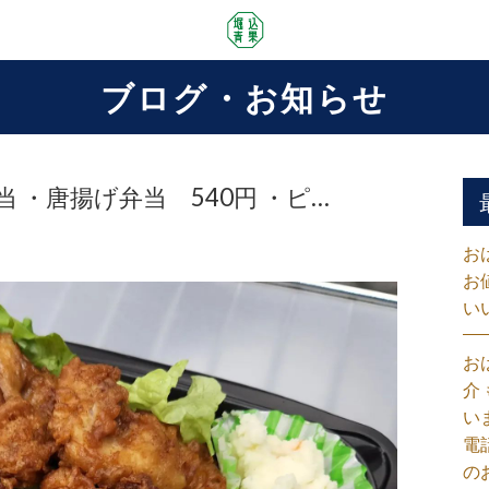
ブログ・お知らせ
弁当 ・唐揚げ弁当 540円 ・ピ…
お
お
い
お
介
い
電
の