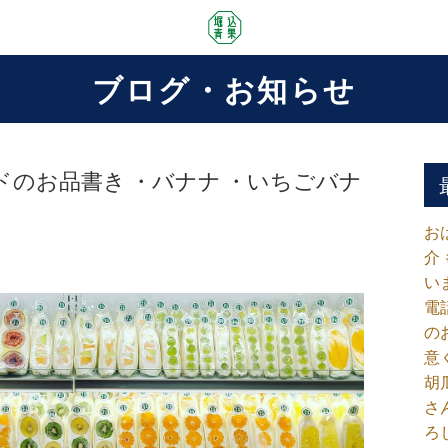
ブログ・お知らせ
゙のお品書き ・バナナ ・いちごバナ
お
介
い
電
の
意
胡
さ
ろ