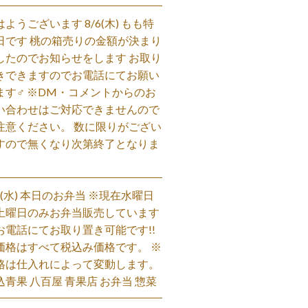
はようございます 8/6(木) もも特
日です 桃の箱売りの金額が決まり
したのでお知らせをします お取り
きできますのでお電話にてお願い
ます‍♂️ ※DM・コメントからのお
い合わせはご対応できませんので
注意ください。 数に限りがござい
すので無くなり次第終了となりま
。
/5(水) 本日のお弁当 ※現在水曜日
土曜日のみお弁当販売しています
お電話にてお取り置き可能です!!
価格はすべて税込み価格です。 ※
格は仕入れによって変動します。
込青果 八百屋 青果店 お弁当 惣菜