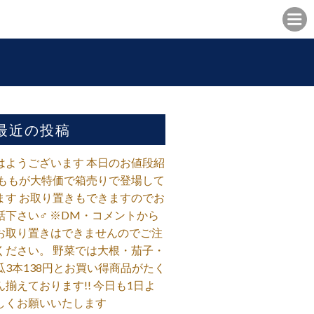
最近の投稿
はようございます 本日のお値段紹
 ももが大特価で箱売りで登場して
ます お取り置きもできますのでお
話下さい‍♂️ ※DM・コメントから
お取り置きはできませんのでご注
ください。 野菜では大根・茄子・
瓜3本138円とお買い得商品がたく
ん揃えております!! 今日も1日よ
しくお願いいたします