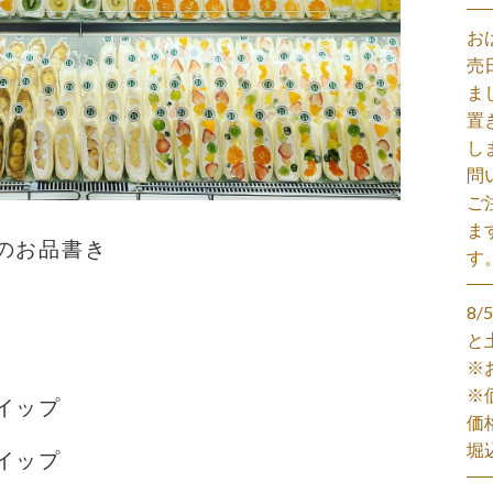
お
売
ま
置
し
問
ご
ま
のお品書き
す
8
と
※
※
イップ
価
堀
イップ