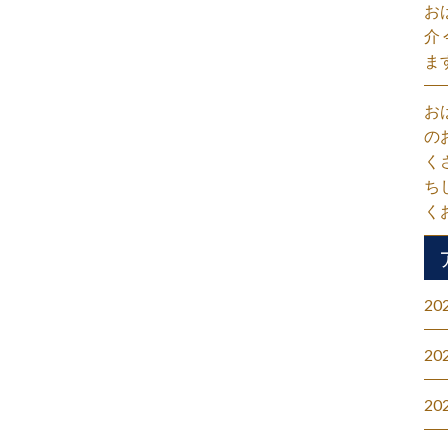
お
介
ま
お
の
く
ち
く
20
20
20