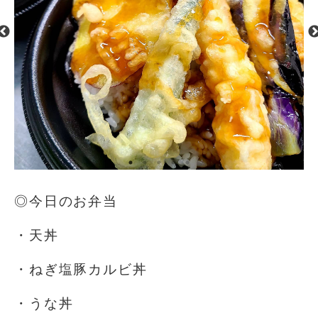
◎今日のお弁当
・天丼
・ねぎ塩豚カルビ丼
・うな丼