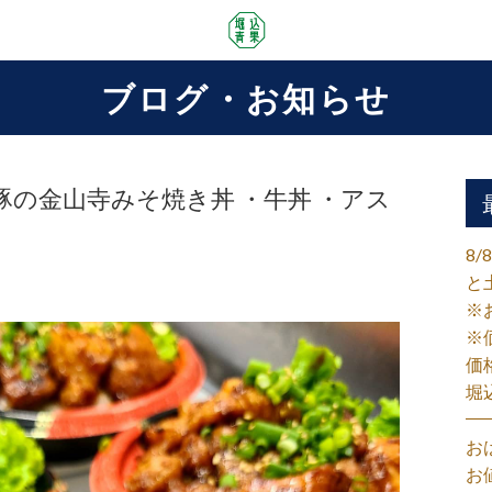
ブログ・お知らせ
豚の金山寺みそ焼き丼 ・牛丼 ・アス
8
と
※
※
価
堀
お
お