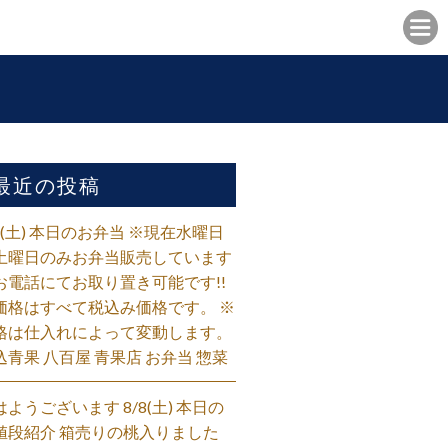
最近の投稿
/8(土) 本日のお弁当 ※現在水曜日
土曜日のみお弁当販売しています
お電話にてお取り置き可能です!!
価格はすべて税込み価格です。 ※
格は仕入れによって変動します。
込青果 八百屋 青果店 お弁当 惣菜
はようございます 8/8(土) 本日の
値段紹介 箱売りの桃入りました