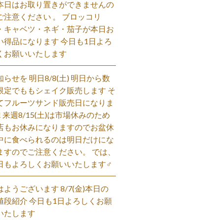
本日はお取り置きができませんの
ご注意ください 。 ブロッコリ
・キャベツ・ネギ・茄子が本日お
い得品になります 今日も1日よろ
くお願いいたします
知らせを 明日8/8(土) 明日から数
限定でももシェイク販売します そ
てフルーツサンド販売日になりま
! 来週8/15(土)は市場休みのため
店もお休みになりますのでお盆休
中に食べられるのは明日だけにな
ますのでご注意ください。 では、
日もよろしくお願いいたします‍♂️
はようございます 8/7(金)本日の
値段紹介 今日も1日よろしくお願
いたします