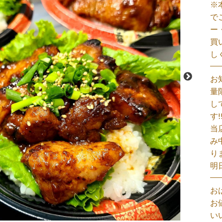
※
で
ー
買
し
お
量
し
す!
当
み
り
明
お
お
い