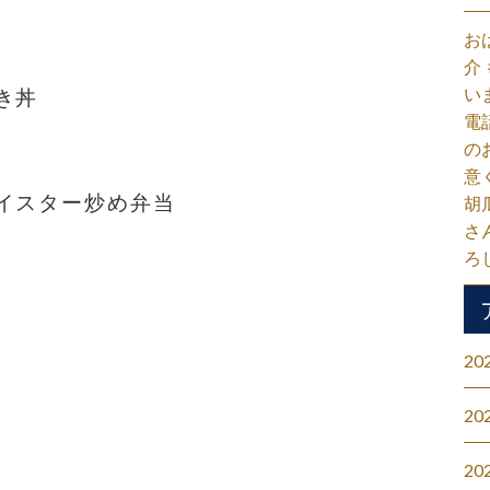
お
介
い
き丼
電
の
意
イスター炒め弁当
胡
さ
ろ
20
20
20