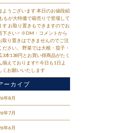
はようございます 本日のお値段紹
 ももが大特価で箱売りで登場して
ます お取り置きもできますのでお
話下さい‍♂️ ※DM・コメントから
お取り置きはできませんのでご注
ください。 野菜では大根・茄子・
瓜3本138円とお買い得商品がたく
ん揃えております!! 今日も1日よ
しくお願いいたします
アーカイブ
26年8月
26年7月
26年6月