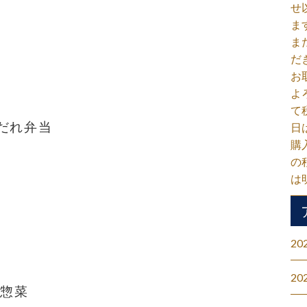
せ
ま
ま
だ
お
よ
て
だれ弁当
日
購
の
は
20
20
#惣菜