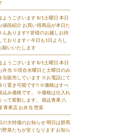
す
はようございます 8/1土曜日 本日
お値段紹介 お買い得商品が本日た
さんあります!! 皆様のお越しお待
しております‍♂️ 今日も1日よろし
お願いいたします
はようございます 8/1土曜日 本日
お弁当 ※現在水曜日と土曜日のみ
弁当販売しています ※お電話にて
取り置き可能です!! ※価格はすべ
税込み価格です。 ※価格は仕入れ
よって変動します。 堀込青果 八
屋 青果店 お弁当 惣菜
日の大特価のお知らせ 明日は群馬
の野菜たちが安くなります お知ら