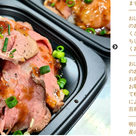
ま
お
の
く
ち
く
お
の
お
お
て
に
百
明
産