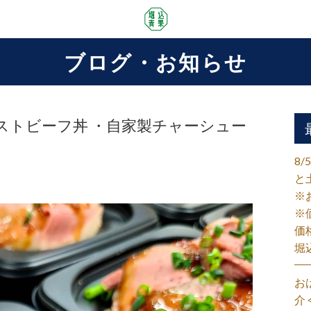
ブログ・お知らせ
ストビーフ丼 ・自家製チャーシュー
8
と
※
※
価
堀
お
介