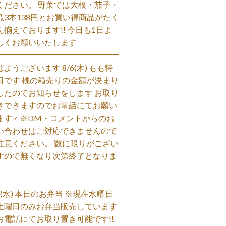
ください。 野菜では大根・茄子・
瓜3本138円とお買い得商品がたく
ん揃えております!! 今日も1日よ
しくお願いいたします
はようございます 8/6(木) もも特
日です 桃の箱売りの金額が決まり
したのでお知らせをします お取り
きできますのでお電話にてお願い
ます‍♂️ ※DM・コメントからのお
い合わせはご対応できませんので
注意ください。 数に限りがござい
すので無くなり次第終了となりま
。
/5(水) 本日のお弁当 ※現在水曜日
土曜日のみお弁当販売しています
お電話にてお取り置き可能です!!