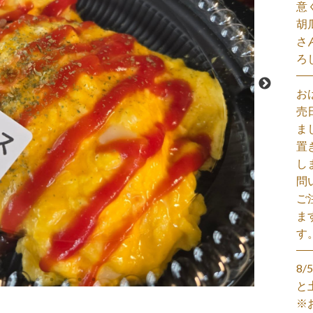
意
胡
さ
ろ
お
売
ま
置
し
問
ご
ま
す
8
と
※