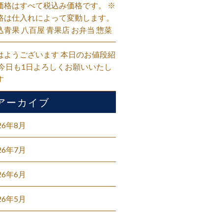
価格はすべて税込み価格です。 ※
格は仕入れによって変動します。
込青果 八百屋 青果店 お弁当 惣菜
はようございます 本日のお値段紹
 今日も1日よろしくお願いいたし
す
アーカイブ
26年8月
26年7月
26年6月
26年5月