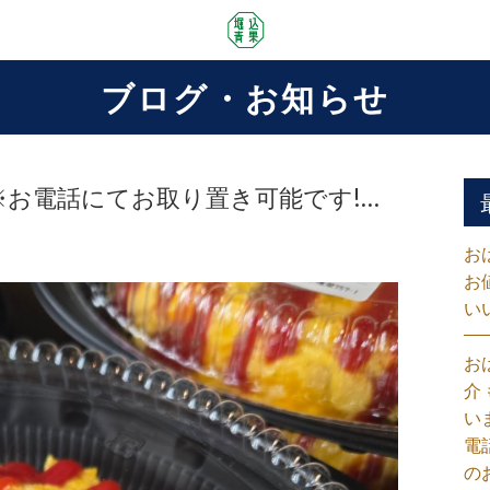
ブログ・お知らせ
当 ※お電話にてお取り置き可能です!…
お
お
い
お
介
い
電
の