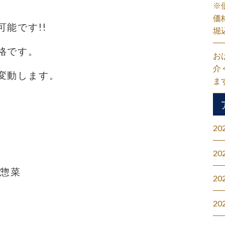
※
価
能です!!
堀
格です。
お
介
変動します。
ま
20
20
#惣菜
20
20