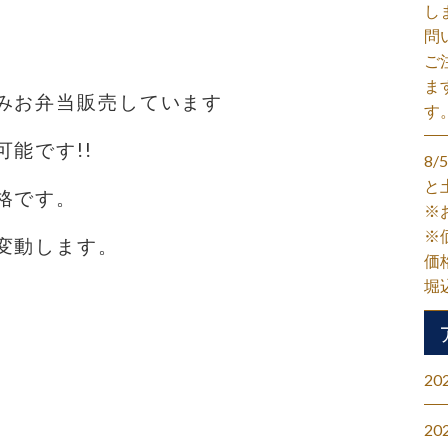
し
問
ご
ま
みお弁当販売しています
す
能です!!
8
と
格です。
※
※
変動します。
価
堀
20
20