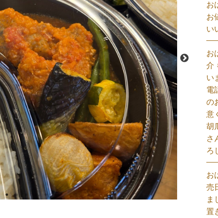
お
お
い
お
介
い
電
の
意
胡
さ
ろ
お
売
ま
置