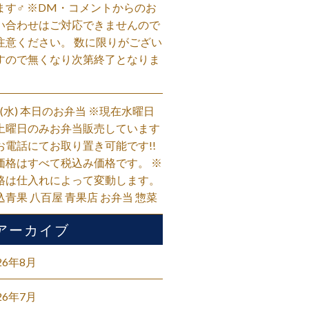
ます‍♂️ ※DM・コメントからのお
い合わせはご対応できませんので
注意ください。 数に限りがござい
すので無くなり次第終了となりま
。
/5(水) 本日のお弁当 ※現在水曜日
土曜日のみお弁当販売しています
お電話にてお取り置き可能です!!
価格はすべて税込み価格です。 ※
格は仕入れによって変動します。
込青果 八百屋 青果店 お弁当 惣菜
アーカイブ
26年8月
26年7月