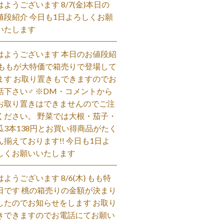
はようございます 8/7(金)本日の
値段紹介 今日も1日よろしくお願
いたします
はようございます 本日のお値段紹
 ももが大特価で箱売りで登場して
ます お取り置きもできますのでお
話下さい‍♂️ ※DM・コメントから
お取り置きはできませんのでご注
ください。 野菜では大根・茄子・
瓜3本138円とお買い得商品がたく
ん揃えております!! 今日も1日よ
しくお願いいたします
はようございます 8/6(木) もも特
日です 桃の箱売りの金額が決まり
したのでお知らせをします お取り
きできますのでお電話にてお願い