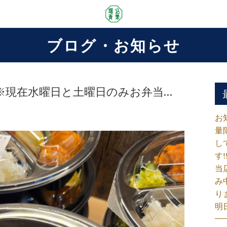
ブログ・お知らせ
弁当 ※現在水曜日と土曜日のみお弁当…
お
量
し
す!
当
み
り
明