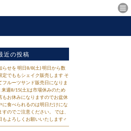
最近の投稿
知らせを 明日8/8(土) 明日から数
限定でももシェイク販売します そ
てフルーツサンド販売日になりま
! 来週8/15(土)は市場休みのため
店もお休みになりますのでお盆休
中に食べられるのは明日だけにな
ますのでご注意ください。 では、
日もよろしくお願いいたします‍♂️