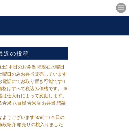
最近の投稿
/8(土) 本日のお弁当 ※現在水曜日
土曜日のみお弁当販売しています
お電話にてお取り置き可能です!!
価格はすべて税込み価格です。 ※
格は仕入れによって変動します。
込青果 八百屋 青果店 お弁当 惣菜
はようございます 8/8(土) 本日の
値段紹介 箱売りの桃入りました