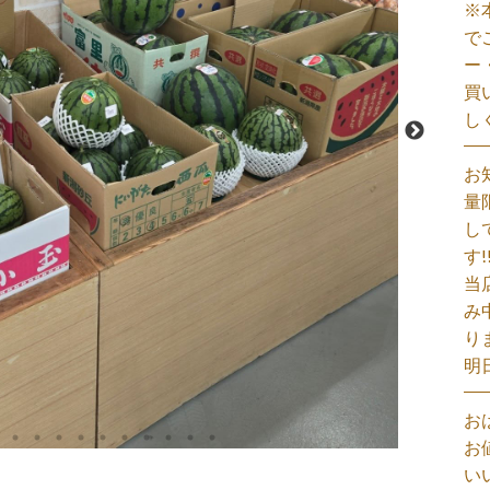
※
で
ー
買
し
お
量
し
す!
当
み
り
明
お
お
い