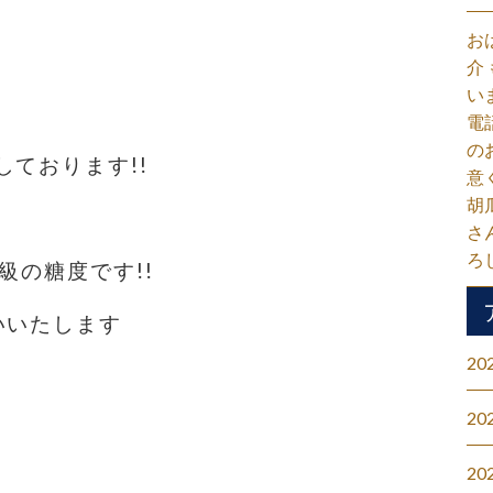
お
介
い
電
の
ております!!
意
胡
さ
ろ
級の糖度です!!
いいたします
20
20
20