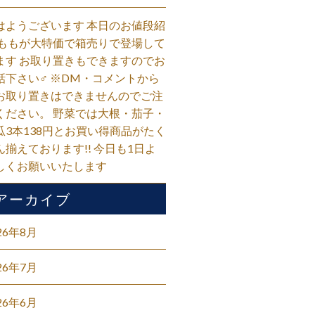
はようございます 本日のお値段紹
 ももが大特価で箱売りで登場して
ます お取り置きもできますのでお
話下さい‍♂️ ※DM・コメントから
お取り置きはできませんのでご注
ください。 野菜では大根・茄子・
瓜3本138円とお買い得商品がたく
ん揃えております!! 今日も1日よ
しくお願いいたします
アーカイブ
26年8月
26年7月
26年6月