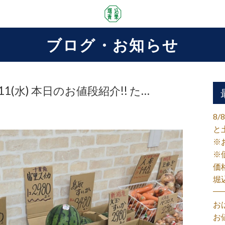
ブログ・お知らせ
1(水) 本日のお値段紹介!! た…
8
と
※
※
価
堀
お
お