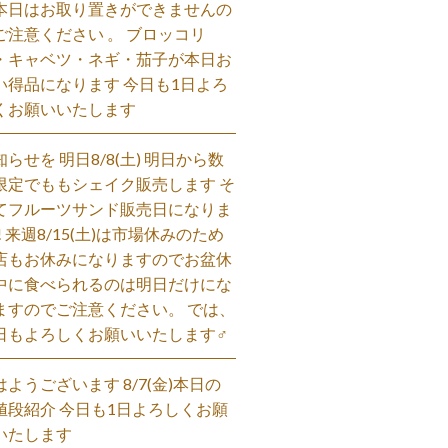
本日はお取り置きができませんの
ご注意ください 。 ブロッコリ
・キャベツ・ネギ・茄子が本日お
い得品になります 今日も1日よろ
くお願いいたします
知らせを 明日8/8(土) 明日から数
限定でももシェイク販売します そ
てフルーツサンド販売日になりま
! 来週8/15(土)は市場休みのため
店もお休みになりますのでお盆休
中に食べられるのは明日だけにな
ますのでご注意ください。 では、
日もよろしくお願いいたします‍♂️
はようございます 8/7(金)本日の
値段紹介 今日も1日よろしくお願
いたします