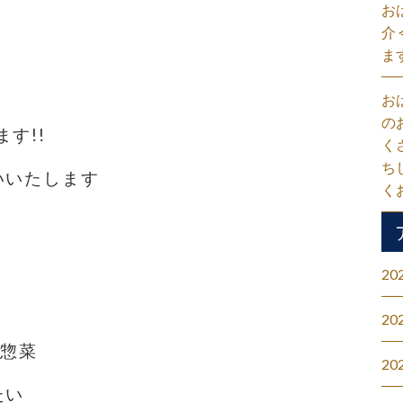
お
介
ま
お
の
す!!
く
ち
いいたします
く
20
20
#惣菜
20
たい