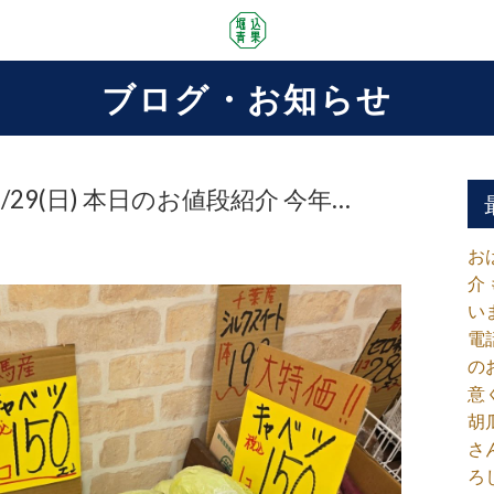
ブログ・お知らせ
29(日) 本日のお値段紹介 今年…
お
介
い
電
の
意
胡
さ
ろ