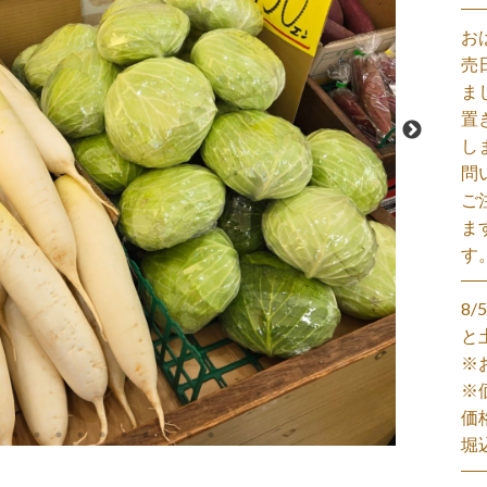
お
売
ま
置
し
問
ご
ま
す
8
と
※
※
価
堀