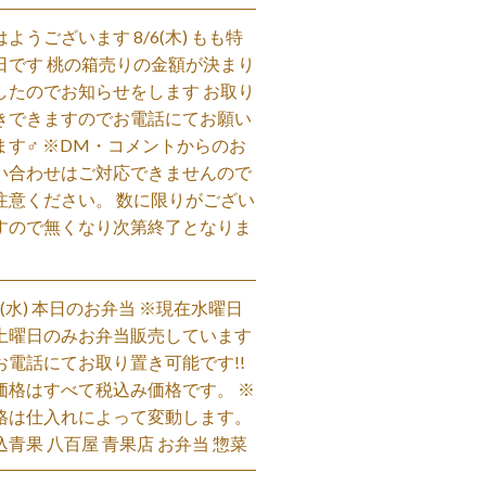
はようございます 8/6(木) もも特
日です 桃の箱売りの金額が決まり
したのでお知らせをします お取り
きできますのでお電話にてお願い
ます‍♂️ ※DM・コメントからのお
い合わせはご対応できませんので
注意ください。 数に限りがござい
すので無くなり次第終了となりま
。
/5(水) 本日のお弁当 ※現在水曜日
土曜日のみお弁当販売しています
お電話にてお取り置き可能です!!
価格はすべて税込み価格です。 ※
格は仕入れによって変動します。
込青果 八百屋 青果店 お弁当 惣菜