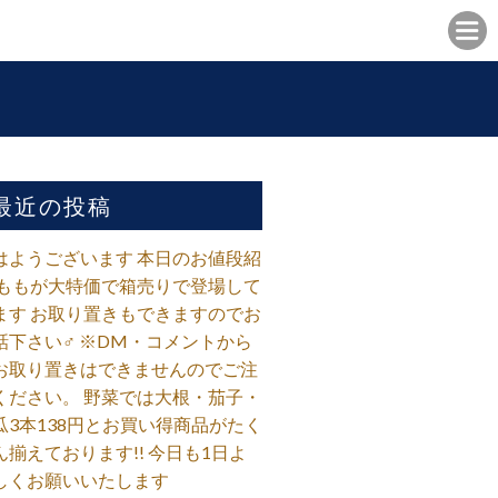
最近の投稿
はようございます 本日のお値段紹
 ももが大特価で箱売りで登場して
ます お取り置きもできますのでお
話下さい‍♂️ ※DM・コメントから
お取り置きはできませんのでご注
ください。 野菜では大根・茄子・
瓜3本138円とお買い得商品がたく
ん揃えております!! 今日も1日よ
しくお願いいたします