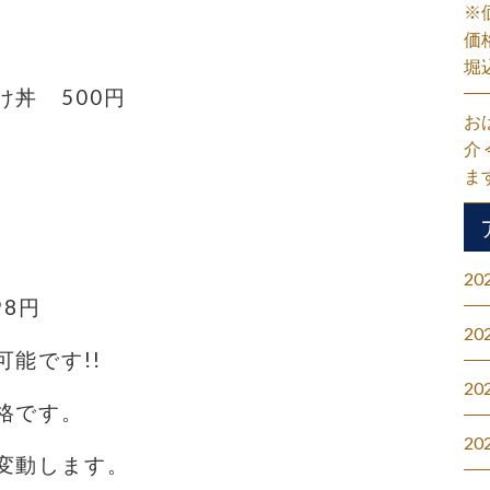
※
価
堀
丼 500円
お
介
ま
20
98円
20
能です!!
20
格です。
20
変動します。