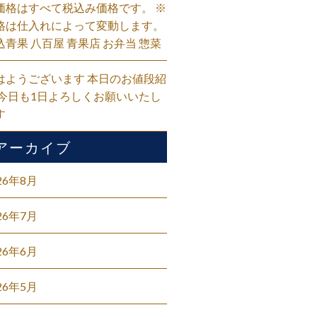
価格はすべて税込み価格です。 ※
格は仕入れによって変動します。
込青果 八百屋 青果店 お弁当 惣菜
はようございます 本日のお値段紹
 今日も1日よろしくお願いいたし
す
アーカイブ
26年8月
26年7月
26年6月
26年5月