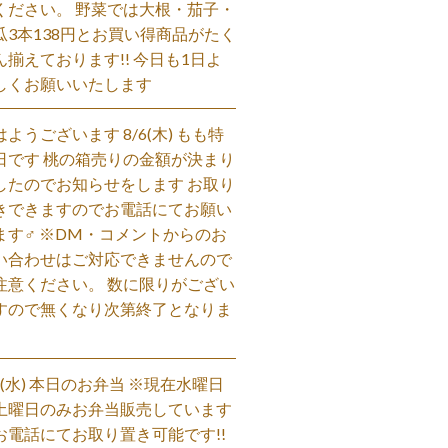
ください。 野菜では大根・茄子・
瓜3本138円とお買い得商品がたく
ん揃えております!! 今日も1日よ
しくお願いいたします
はようございます 8/6(木) もも特
日です 桃の箱売りの金額が決まり
したのでお知らせをします お取り
きできますのでお電話にてお願い
ます‍♂️ ※DM・コメントからのお
い合わせはご対応できませんので
注意ください。 数に限りがござい
すので無くなり次第終了となりま
。
/5(水) 本日のお弁当 ※現在水曜日
土曜日のみお弁当販売しています
お電話にてお取り置き可能です!!