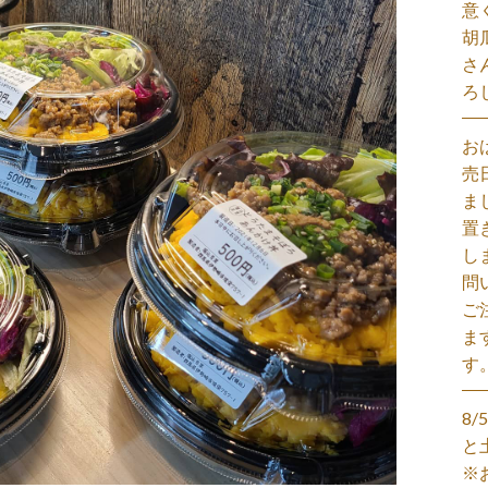
意
胡
さ
ろ
お
売
ま
置
し
問
ご
ま
す
8
と
※